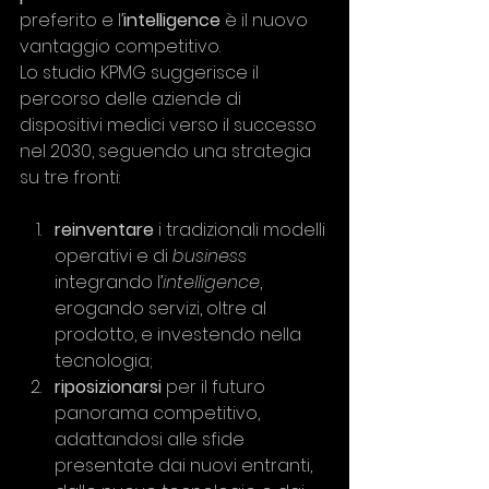
preferito e l’
intelligence
 è il nuovo 
vantaggio competitivo. 
Lo studio KPMG suggerisce il 
percorso delle aziende di 
dispositivi medici verso il successo 
nel 2030, seguendo una strategia 
su tre fronti:
reinventare
 i tradizionali modelli 
operativi e di 
business
integrando l’
intelligence
, 
erogando servizi, oltre al 
prodotto, e investendo nella 
tecnologia;  
riposizionarsi
 per il futuro 
panorama competitivo, 
adattandosi alle sfide 
presentate dai nuovi entranti, 