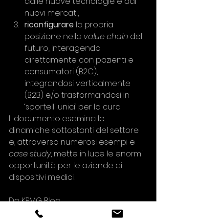
dalle nuove tecnologie e dai 
nuovi mercati; 
riconfigurare
 la propria 
posizione nella 
value chain 
del 
futuro, interagendo 
direttamente con pazienti e 
consumatori (B2C), 
integrandosi verticalmente 
(B2B) e/o trasformandosi in 
‘sportelli unici’ per la cura.
Il documento esamina le 
dinamiche sottostanti del settore 
e, attraverso numerosi esempi e 
case study
, mette in luce le enormi 
opportunità per le aziende di 
dispositivi medici.
Da KPMG Blog.